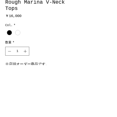
Rough Marina V-Neck
Tops
価
￥16,000
格
Col.
*
数量
*
※店頭オーダー商品です。
予約購入
Size.F
Col.BLACK / WHITE
MADE IN JAPAN