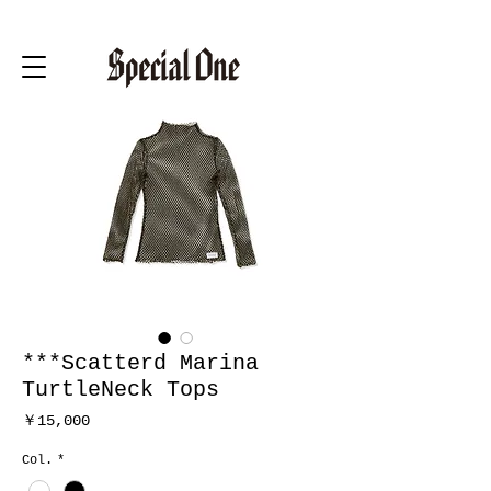
***Scatterd Marina
TurtleNeck Tops
価
￥15,000
格
Col.
*