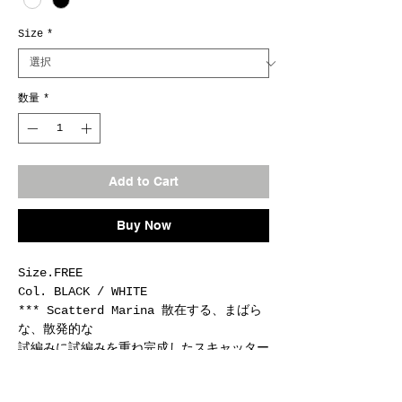
Size
*
数量
*
Add to Cart
Buy Now
Size.FREE
Col. BLACK / WHITE
*** Scatterd Marina 散在する、まばら
な、散発的な
試編みに試編みを重ね完成したスキャッター
ド・マリーナは
散らされた赤・黄・緑が特徴