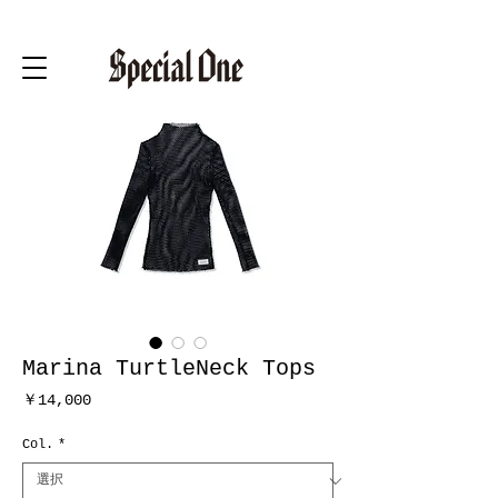
Marina TurtleNeck Tops
価
￥14,000
格
Col.
*