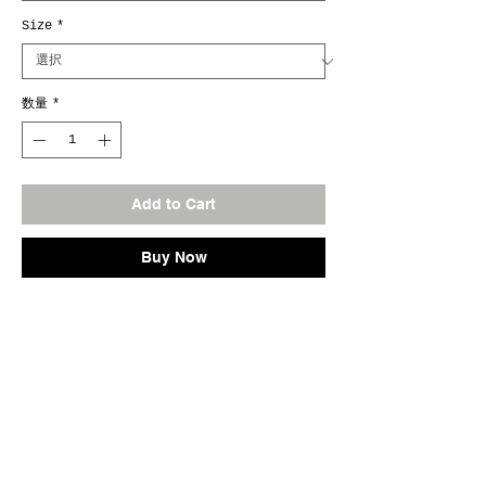
Size
*
数量
*
Add to Cart
Buy Now
Size.FREE
Col.BABA/BLACK/PURPLE
MADE IN JAPAN
※ご注文のお客様へ、ご注文前に必ずご確認くださ
い。