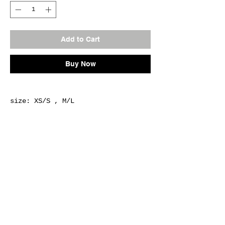
Add to Cart
Buy Now
size: XS/S , M/L
color: BLACK
MADE IN JAPAN
※ご注文のお客様へ、ご注文前に必ずご確認くださ
い。
※こちらの商品はハンドメイドの為、受注生産にてお承
りできる場合もございます。
ご希望の商品をカートよりご注文いただければこちらよ
り商品の在庫有無（在庫なき場合は注文生産時の納期）